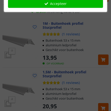
OP VOORRAAD
Accepteer
Gratis
verzending vanaf € 20,-
Klantbeoordeling 9.1
1M - Buitenhoek profiel
Stucprofiel
Voor 23:45 uur besteld,
morgen in huis
(
1
reviews
)
Buitenhoek 53 x 15 mm
aluminium ledprofiel
Geschikt voor buitenhoek
13
,
95
OP VOORRAAD
1,5M - Buitenhoek profiel
Stucprofiel
(
1
reviews
)
Buitenhoek 53 x 15 mm
aluminium ledprofiel
Geschikt voor buitenhoek
20
,
95