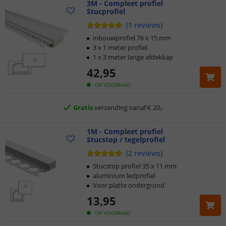
3M - Compleet profiel
Stucprofiel
Klantbeoordeling 9.1
(
1
reviews
)
inbouwprofiel 76 x 15 mm
Voor 23:45 uur besteld,
morgen in huis
3 x 1 meter profiel
1 x 3 meter lange afdekkap
5 jaar garantie
42
,
95
OP VOORRAAD
Gratis
verzending vanaf € 20,-
Klantbeoordeling 9.1
1M - Compleet profiel
Stucstop / tegelprofiel
Voor 23:45 uur besteld,
morgen in huis
(
2
reviews
)
Stucstop profiel 35 x 11 mm
aluminium ledprofiel
Voor platte ondergrond
13
,
95
OP VOORRAAD