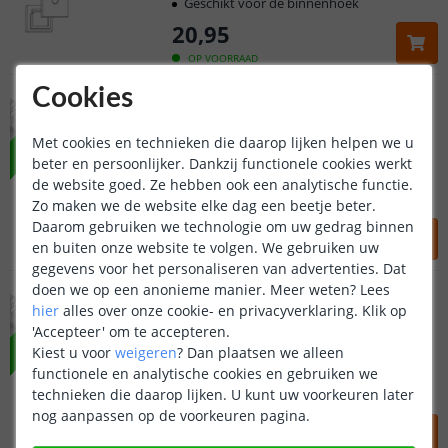
Geschikt voor de binnenhoek
20
,
95
OP VOORRAAD
2M - Binnenhoek profiel
Cookies
Stucprofiel
NIEUW
Met cookies en technieken die daarop lijken helpen we u
Hoek profiel 46 x 15 mm
beter en persoonlijker. Dankzij functionele cookies werkt
2 x 1 meter profiel
de website goed. Ze hebben ook een analytische functie.
1 x 2 meter lange afdekkap
Zo maken we de website elke dag een beetje beter.
25
,
95
Daarom gebruiken we technologie om uw gedrag binnen
en buiten onze website te volgen. We gebruiken uw
OP VOORRAAD
gegevens voor het personaliseren van advertenties. Dat
3M - Binnenhoek profiel
doen we op een anonieme manier.
Meer weten?
Lees
Stucprofiel
NIEUW
hier
alles over onze cookie- en privacyverklaring. Klik op
Klantbeoordeling 9.1
'Accepteer' om te accepteren.
Kiest u voor
weigeren
?
Dan plaatsen we alleen
Hoek profiel 46 x 15 mm
Voor 23:45 uur besteld,
morgen in huis
functionele en analytische cookies en gebruiken we
2 x 1,5 meter profiel
technieken die daarop lijken. U kunt uw voorkeuren later
3 meter lange afdekkap
nog aanpassen op de voorkeuren pagina.
5 jaar garantie
38
,
95