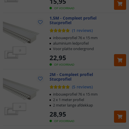
15
,
95
OP VOORRAAD
1,5M - Compleet profiel
Stucprofiel
(
1
reviews
)
inbouwprofiel 76 x 15 mm
aluminium ledprofiel
Voor platte ondergrond
22
,
95
OP VOORRAAD
2M - Compleet profiel
Stucprofiel
(
5
reviews
)
inbouwprofiel 76 x 15 mm
2 x 1 meter profiel
2 meter lange afdekkap
28
,
95
OP VOORRAAD