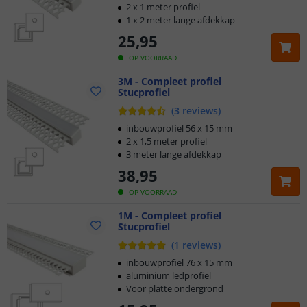
2 x 1 meter profiel
1 x 2 meter lange afdekkap
25
,
95
OP VOORRAAD
3M - Compleet profiel
Stucprofiel
(
3
reviews
)
inbouwprofiel 56 x 15 mm
2 x 1,5 meter profiel
3 meter lange afdekkap
38
,
95
OP VOORRAAD
1M - Compleet profiel
Stucprofiel
(
1
reviews
)
inbouwprofiel 76 x 15 mm
aluminium ledprofiel
Voor platte ondergrond