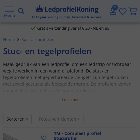
5 jaar garantie
Menu
Al
13
jaar koning in prijs, kwaliteit & service
Gratis verzending vanaf € 20,- NL en BE
Klantbeoordeling 9.1
Home
Speciale profielen
Stuc- en tegelprofielen
Voor 23:45 uur besteld,
morgen in huis
Maak gebruik van een ledprofiel om een ledstrip onzichtbaar
weg te werken in een wand of plafond. De stuc- en
tegelprofielen met geperforeerde vleugels zijn te gebruiken
met zowel gestucte als betegelde muren. De profielen komen
compleet als set met afdekkap en eindkapjes.
Lees meer
Aluminium ledprofielen
Te gebruiken als stuc- en tegelprofiel
Sorteren
Foto's van klanten
Beschikbaar in verschillende modellen en afmetingen
Compleet met afdekkap en eindkapjes
1M - Compleet profiel
Stucprofiel