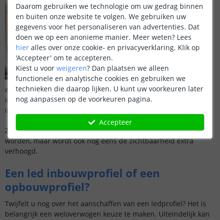
Daarom gebruiken we technologie om uw gedrag binnen
Een veelgebruikte
en buiten onze website te volgen. We gebruiken uw
plek om een
gegevens voor het personaliseren van advertenties. Dat
ledprofiel te
doen we op een anonieme manier.
Meer weten?
Lees
plaatsen is in een
hier
alles over onze cookie- en privacyverklaring. Klik op
meubel of een
'Accepteer' om te accepteren.
kastje. Denk
Kiest u voor
weigeren
?
Dan plaatsen we alleen
bijvoorbeeld aan
functionele en analytische cookies en gebruiken we
een profiel onder
technieken die daarop lijken. U kunt uw voorkeuren later
een keukenkastje om het zicht op het aanrecht te verhogen of
nog aanpassen op de voorkeuren pagina.
in een open kast. Gebruik hiervoor een opbouwprofiel of een
inbouwprofiel dat in het houtwerk gefreesd kan worden.
Accepteer
Zo kan een kast niet alleen een warme uitstraling gegeven
worden, maar wordt ook nog eens de zichtbaarheid extra
verhoogd.
Een led inbouwprofiel of een
opbouwprofiel?
Twijfelt u nog over het aanschaffen van een ledprofiel? Het is
belangrijk een weloverwogen keuze te maken. Uiteindelijk kan