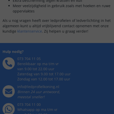
Extra bescherming tegen krassen en vuil
Meer veelzijdigheid in gebruik zoals met hoeken en ruwe
oppervlaktes
Als u nog vragen heeft over ledprofielen of ledverlichting in het
algemeen kunt u altijd vrijblijvend contact opnemen met onze
kundige
klantenservice
. Zij helpen u graag verder!
Hulp nodig?
073 704 11 05
Bereikbaar op ma t/m vr
van 9.00 tot 22.00 uur
Zaterdag van 9.00 tot 17.00 uur
Zondag van 12.00 tot 17.00 uur
info@ledprofielkoning.nl
Binnen 24 uur antwoord,
meestal sneller!
073 704 11 00
Whatsapp op ma t/m vr