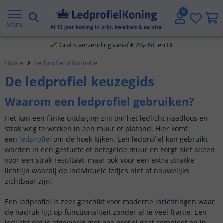
5 jaar garantie
Menu
Al
13
jaar koning in prijs, kwaliteit & service
Gratis verzending vanaf € 20,- NL en BE
Home
Ledprofiel informatie
Klantbeoordeling 9.1
De ledprofiel keuzegids
Voor 23:45 uur besteld,
morgen in huis
Waarom een ledprofiel gebruiken?
Het kan een flinke uitdaging zijn om het ledlicht naadloos en
strak weg te werken in een muur of plafond. Hier komt
een
ledprofiel
om de hoek kijken. Een ledprofiel kan gebruikt
worden in een gestucte of betegelde muur en zorgt niet alleen
voor een strak resultaat, maar ook voor een extra strakke
lichtlijn waarbij de individuele ledjes niet of nauwelijks
zichtbaar zijn.
Een ledprofiel is zeer geschikt voor moderne inrichtingen waar
de nadruk ligt op functionaliteit zonder al te veel franje. Een
ledlicht dat is afgewerkt met een profiel gaat compleet op in