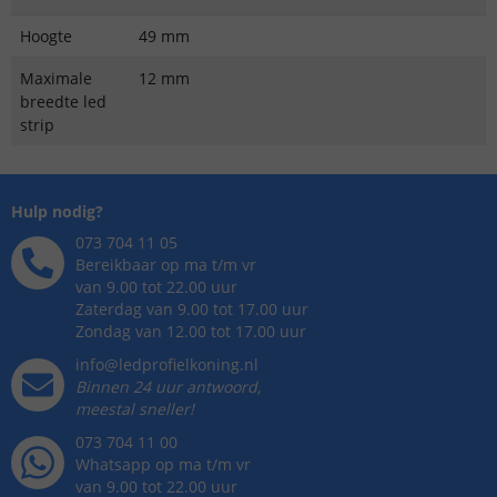
Hoogte
49 mm
Maximale
12 mm
breedte led
strip
Hulp nodig?
073 704 11 05
Bereikbaar op ma t/m vr
van 9.00 tot 22.00 uur
Zaterdag van 9.00 tot 17.00 uur
Zondag van 12.00 tot 17.00 uur
info@ledprofielkoning.nl
Binnen 24 uur antwoord,
meestal sneller!
073 704 11 00
Whatsapp op ma t/m vr
van 9.00 tot 22.00 uur