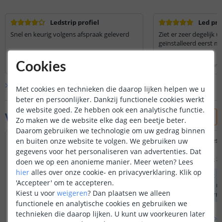
Ledstrip profiel
Led pro
Snel en keurig volgens afspraak geleverd
Ziet er zeer degelijk u
geïnstalleerd eerst m
Lees hele review
Lees hele review
Cookies
Frans Hulshof
|
4 juni 2021
Renzo Entius
|
1 februari 
Bekijk alle
2
reviews
Met cookies en technieken die daarop lijken helpen we u
beter en persoonlijker. Dankzij functionele cookies werkt
de website goed. Ze hebben ook een analytische functie.
Vraag & antwoord
Zo maken we de website elke dag een beetje beter.
Daarom gebruiken we technologie om uw gedrag binnen
Is de tussenruimte voldoende groot om
Is dit profiel ook ges
en buiten onze website te volgen. We gebruiken uw
een adapter en RF unit te plaatsen
hue lightstrip?
gegevens voor het personaliseren van advertenties. Dat
(stroompunt komt uit muur)?
Door
Shanna
op
zondag 2 
doen we op een anonieme manier.
Meer weten?
Lees
Door
Stan
op
zondag 19 december 2021
hier
alles over onze cookie- en privacyverklaring. Klik op
In dit profiel kunt u
'Accepteer' om te accepteren.
Het is niet mogelijk om de adapter en
plaatsen met een m
Kiest u voor
weigeren
?
Dan plaatsen we alleen
controller (ontvanger van de
van 12 mm. Ik vermo
functionele en analytische cookies en gebruiken we
afstandsbediening) in het profiel te
Hue ledstrips breder
plaatsen. Deze dienen buiten het
niet in dit profiel z
technieken die daarop lijken. U kunt uw voorkeuren later
Bekijk
hele
antwoord
Bekijk
hele
antwoo