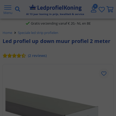
5 jaar garantie
Menu
Al
13
jaar koning in prijs, kwaliteit & service
Gratis verzending vanaf € 20,- NL en BE
Home
Speciale led strip profielen
Klantbeoordeling 9.1
Led profiel up down muur profiel 2 meter
Voor 23:45 uur besteld,
morgen in huis
(
2
reviews
)