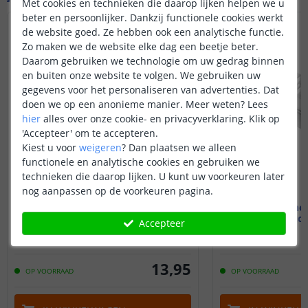
Met cookies en technieken die daarop lijken helpen we u
beter en persoonlijker. Dankzij functionele cookies werkt
de website goed. Ze hebben ook een analytische functie.
Zo maken we de website elke dag een beetje beter.
Daarom gebruiken we technologie om uw gedrag binnen
en buiten onze website te volgen. We gebruiken uw
gegevens voor het personaliseren van advertenties. Dat
doen we op een anonieme manier.
Meer weten?
Lees
hier
alles over onze cookie- en privacyverklaring. Klik op
'Accepteer' om te accepteren.
Kiest u voor
weigeren
?
Dan plaatsen we alleen
functionele en analytische cookies en gebruiken we
technieken die daarop lijken. U kunt uw voorkeuren later
nog aanpassen op de voorkeuren pagina.
1M - Binnenhoek profiel
1,5M - Binne
Stucprofiel
Stucp
Accepteer
13
,
95
OP VOORRAAD
OP VOORRAAD