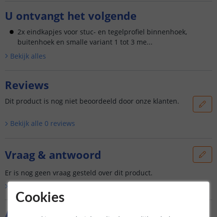
U ontvangt het volgende
2x eindkapjes voor stuc- en tegelprofiel binnenhoek,
buitenhoek en smalle variant 1 tot 3 me...
Bekijk alle
s
Reviews
Dit product is nog niet beoordeeld door onze klanten.
Bekijk alle
0
reviews
Vraag & antwoord
Er is nog geen vraag gesteld over dit product.
Bekijk alle
Vraag & antwoord
Cookies
Aanvullende producten