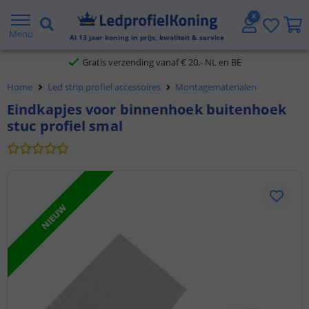
5 jaar garantie
Menu
Al
13
jaar koning in prijs, kwaliteit & service
Gratis verzending vanaf € 20,- NL en BE
Home
Led strip profiel accessoires
Montagematerialen
Klantbeoordeling 9.1
Eindkapjes voor binnenhoek buitenhoek
stuc profiel smal
Voor 23:45 uur besteld,
morgen in huis
NIEUW