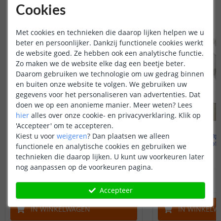
Cookies
NIEUW
Met cookies en technieken die daarop lijken helpen we u
beter en persoonlijker. Dankzij functionele cookies werkt
de website goed. Ze hebben ook een analytische functie.
Zo maken we de website elke dag een beetje beter.
Daarom gebruiken we technologie om uw gedrag binnen
en buiten onze website te volgen. We gebruiken uw
gegevens voor het personaliseren van advertenties. Dat
doen we op een anonieme manier.
Meer weten?
Lees
hier
alles over onze cookie- en privacyverklaring. Klik op
'Accepteer' om te accepteren.
Accessoire set voor
Bevestiging
Kiest u voor
weigeren
?
Dan plaatsen we alleen
Neon Maxi Rond
voor profie
functionele en analytische cookies en gebruiken we
technieken die daarop lijken. U kunt uw voorkeuren later
(
1
reviews
)
nog aanpassen op de voorkeuren pagina.
5
,
50
OP VOORRAAD
OP VOORRAAD
Accepteer
IN WINKELWAGEN
IN WINKELW