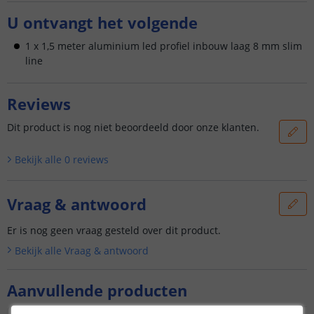
U ontvangt het volgende
1 x 1,5 meter aluminium led profiel inbouw laag 8 mm slim
line
Reviews
Dit product is nog niet beoordeeld door onze klanten.
Bekijk alle
0
reviews
Vraag & antwoord
Er is nog geen vraag gesteld over dit product.
Bekijk alle
Vraag & antwoord
Aanvullende producten