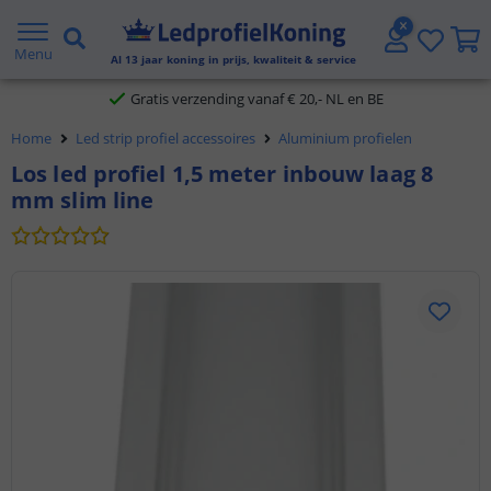
5 jaar garantie
Menu
Al
13
jaar koning in prijs, kwaliteit & service
Gratis verzending vanaf € 20,- NL en BE
Home
Led strip profiel accessoires
Aluminium profielen
Klantbeoordeling 9.1
Los led profiel 1,5 meter inbouw laag 8
mm slim line
Voor 23:45 uur besteld,
morgen in huis