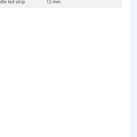
te led strip
12 mm