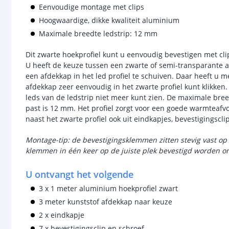
Eenvoudige montage met clips
Hoogwaardige, dikke kwaliteit aluminium
Maximale breedte ledstrip: 12 mm
Dit zwarte hoekprofiel kunt u eenvoudig bevestigen met c
U heeft de keuze tussen een zwarte of semi-transparante af
een afdekkap in het led profiel te schuiven. Daar heeft u m
afdekkap zeer eenvoudig in het zwarte profiel kunt klikken
leds van de ledstrip niet meer kunt zien. De maximale breed
past is 12 mm. Het profiel zorgt voor een goede warmteafvo
naast het zwarte profiel ook uit eindkapjes, bevestigingscl
Montage-tip: de bevestigingsklemmen zitten stevig vast op 
klemmen in één keer op de juiste plek bevestigd worden om
U ontvangt het volgende
3 x 1 meter aluminium hoekprofiel zwart
3 meter kunststof afdekkap naar keuze
2 x eindkapje
7 x bevestigingsclip en schroef