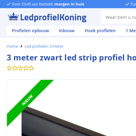
Voor 23:45 uur besteld,
morgen in huis
5 j
Profielen opbouw
Inbouw
Hoek profielen
1 Me
Home
Led profielen 3 meter
3 meter zwart led strip profiel h
NIEUW