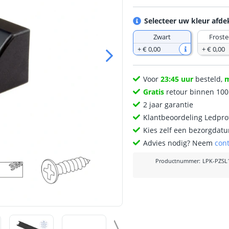
Selecteer uw kleur afd
Zwart
Froste
+
€ 0
,
00
+
€ 0
,
00
Voor
23:45 uur
besteld,
Gratis
retour binnen 10
2 jaar garantie
Klantbeoordeling Ledprof
Kies zelf een bezorgdatu
Advies nodig? Neem
con
Productnummer
:
LPK-PZSL