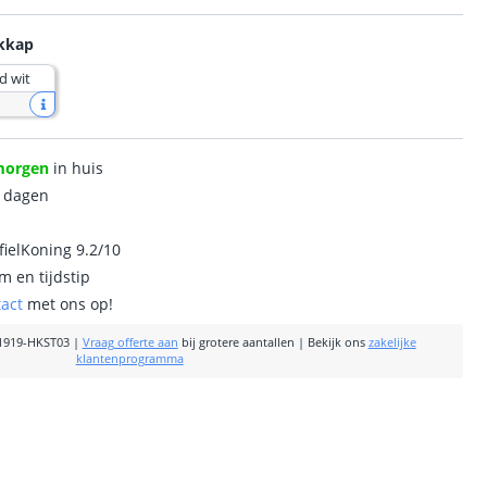
ekkap
d wit
morgen
in huis
0 dagen
ielKoning 9.2/10
m en tijdstip
tact
met ons op!
1919-HKST03
|
Vraag offerte aan
bij grotere aantallen
|
Bekijk ons
zakelijke
klantenprogramma