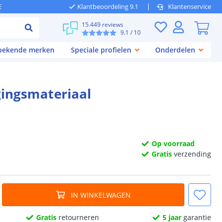
E
Klantbeoordeling 9.1
Klantenservice
15.449 reviews
9.1
/ 10
 bekende merken
Speciale profielen
Onderdelen
igingsmateriaal
Op voorraad
Gratis
verzending
IN WINKELWAGEN
Gratis
retourneren
5 jaar
garantie