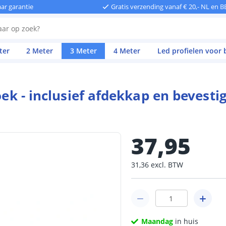
aar garantie
Gratis verzending vanaf € 20,- NL en B
ter
2 Meter
3 Meter
4 Meter
Led profielen voor
oek - inclusief afdekkap en bevest
37
,
95
31
,
36
excl.
BTW
Maandag
in huis