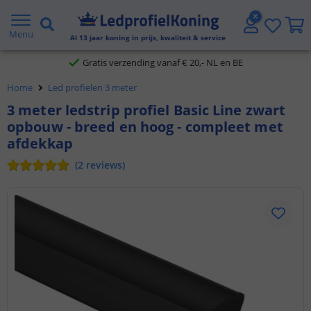
5 jaar garantie
Menu
Al
13
jaar koning in prijs, kwaliteit & service
Gratis verzending vanaf € 20,- NL en BE
Home
Led profielen 3 meter
Klantbeoordeling 9.1
3 meter ledstrip profiel Basic Line zwart
opbouw - breed en hoog - compleet met
Voor 23:45 uur besteld,
morgen in huis
afdekkap
(
2
reviews
)