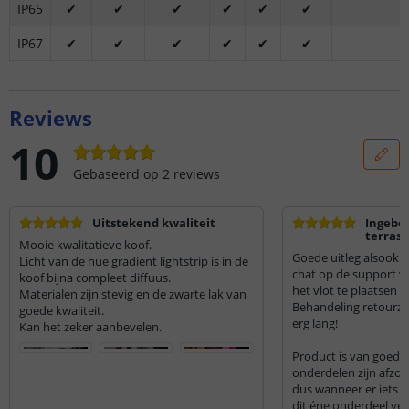
IP65
✔
✔
✔
✔
✔
✔
IP67
✔
✔
✔
✔
✔
✔
Reviews
10
Gebaseerd op
2
reviews
Uitstekend kwaliteit
Ingebo
terras
Mooie kwalitatieve koof.
Goede uitleg alsook s
Licht van de hue gradient lightstrip is in de
chat op de support v
koof bijna compleet diffuus.
het vlot te plaatsen is
Materialen zijn stevig en de zwarte lak van
Behandeling retourze
goede kwaliteit.
erg lang!
Kan het zeker aanbevelen.
Product is van goede k
onderdelen zijn afzond
dus wanneer er iets 
dit éne onderdeel v