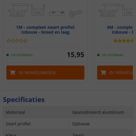
1M - compleet zwart profiel
4M - compleet
Inbouw - breed en laag
Inbouw - br
15
,
95
OP VOORRAAD
OP VOORRAAD
IN WINKELWAGEN
IN WINKELW
Specificaties
Materiaal
Geanodiseerd aluminium
Soort profiel
Opbouw
Kleur
Zwart