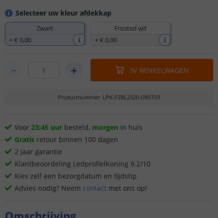
Selecteer uw kleur afdekkap
Zwart
Frosted wit
+
€ 0
,
00
+
€ 0
,
00
IN WINKELWAGEN
Productnummer
:
LPK-PZBL2320-OBST03
Voor
23:45 uur
besteld,
morgen
in huis
Gratis
retour binnen 100 dagen
2 jaar garantie
Klantbeoordeling LedprofielKoning 9.2/10
Kies zelf een bezorgdatum en tijdstip
Advies nodig? Neem
contact
met ons op!
Omschrijving