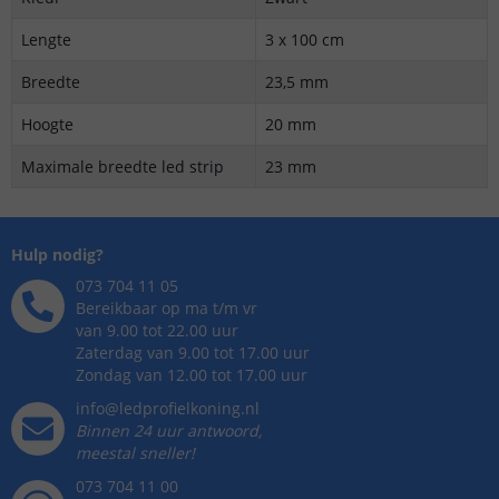
Lengte
3 x 100 cm
Breedte
23,5 mm
Hoogte
20 mm
Maximale breedte led strip
23 mm
Hulp nodig?
073 704 11 05
Bereikbaar op ma t/m vr
van 9.00 tot 22.00 uur
Zaterdag van 9.00 tot 17.00 uur
Zondag van 12.00 tot 17.00 uur
info@ledprofielkoning.nl
Binnen 24 uur antwoord,
meestal sneller!
073 704 11 00