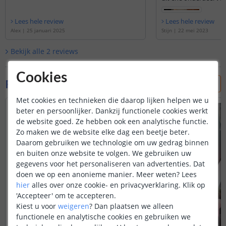
zonder de rest te mo
strip, verlengkabel, c
Lees hele review
Lees hele review
sturing).
Alex
|
25 januari 2025
Stijn
|
22 mei 2023
Bekijk alle
2
reviews
Cookies
Foto's van klanten
Met cookies en technieken die daarop lijken helpen we u
beter en persoonlijker. Dankzij functionele cookies werkt
de website goed. Ze hebben ook een analytische functie.
Zo maken we de website elke dag een beetje beter.
Daarom gebruiken we technologie om uw gedrag binnen
en buiten onze website te volgen. We gebruiken uw
gegevens voor het personaliseren van advertenties. Dat
doen we op een anonieme manier.
Meer weten?
Lees
hier
alles over onze cookie- en privacyverklaring. Klik op
'Accepteer' om te accepteren.
Kiest u voor
weigeren
?
Dan plaatsen we alleen
functionele en analytische cookies en gebruiken we