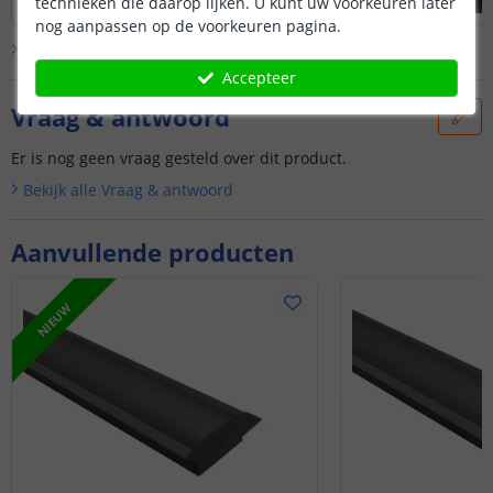
technieken die daarop lijken. U kunt uw voorkeuren later
nog aanpassen op de voorkeuren pagina.
Bekijk alle
klantfoto’s
Accepteer
Vraag & antwoord
Er is nog geen vraag gesteld over dit product.
Bekijk alle
Vraag & antwoord
Aanvullende producten
NIEUW