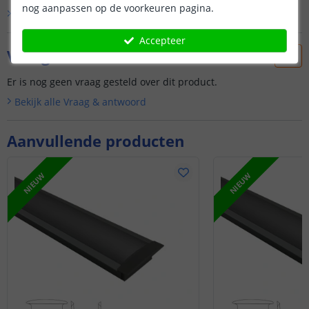
nog aanpassen op de voorkeuren pagina.
Bekijk alle
klantfoto’s
Accepteer
Vraag & antwoord
Er is nog geen vraag gesteld over dit product.
Bekijk alle
Vraag & antwoord
Aanvullende producten
NIEUW
NIEUW