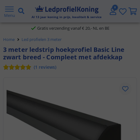
5 jaar garantie
Menu
Al
13
jaar koning in prijs, kwaliteit & service
Gratis verzending vanaf € 20,- NL en BE
Home
Led profielen 3 meter
Klantbeoordeling 9.1
3 meter ledstrip hoekprofiel Basic Line
zwart breed - Compleet met afdekkap
Voor 23:45 uur besteld,
morgen in huis
(
1
reviews
)