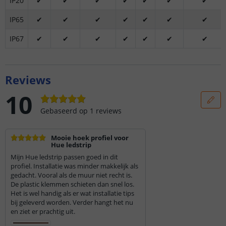
IP20
✔
✔
✔
✔
✔
✔
✔
IP65
✔
✔
✔
✔
✔
✔
✔
IP67
✔
✔
✔
✔
✔
✔
✔
Reviews
10
Gebaseerd op
1
reviews
Mooie hoek profiel voor
Hue ledstrip
Mijn Hue ledstrip passen goed in dit
profiel. Installatie was minder makkelijk als
gedacht. Vooral als de muur niet recht is.
De plastic klemmen schieten dan snel los.
Het is wel handig als er wat installatie tips
bij geleverd worden. Verder hangt het nu
en ziet er prachtig uit.