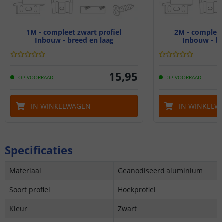
1M - compleet zwart profiel
2M - compleet
Inbouw - breed en laag
Inbouw - br
15
,
95
OP VOORRAAD
OP VOORRAAD
IN WINKELWAGEN
IN WINKELW
Specificaties
Materiaal
Geanodiseerd aluminium
Soort profiel
Hoekprofiel
Kleur
Zwart