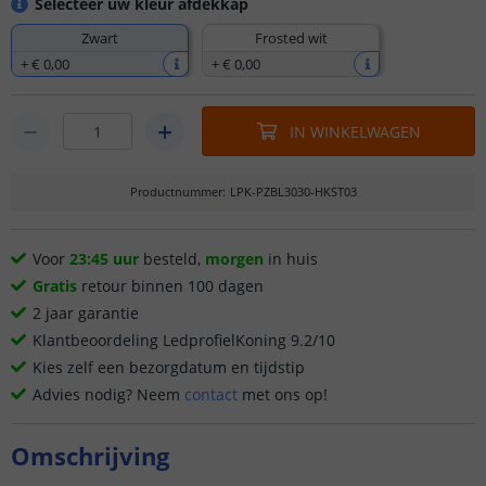
Selecteer uw kleur afdekkap
Zwart
Frosted wit
+
€ 0
,
00
+
€ 0
,
00
IN WINKELWAGEN
Productnummer
:
LPK-PZBL3030-HKST03
Voor
23:45 uur
besteld,
morgen
in huis
Gratis
retour binnen 100 dagen
2 jaar garantie
Klantbeoordeling LedprofielKoning 9.2/10
Kies zelf een bezorgdatum en tijdstip
Advies nodig? Neem
contact
met ons op!
Omschrijving