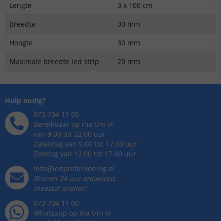
Lengte
3 x 100 cm
Breedte
30 mm
Hoogte
30 mm
Maximale breedte led strip
20 mm
Hulp nodig?
073 704 11 05
Bereikbaar op ma t/m vr
van 9.00 tot 22.00 uur
Zaterdag van 9.00 tot 17.00 uur
Zondag van 12.00 tot 17.00 uur
info@ledprofielkoning.nl
Binnen 24 uur antwoord,
meestal sneller!
073 704 11 00
Whatsapp op ma t/m vr