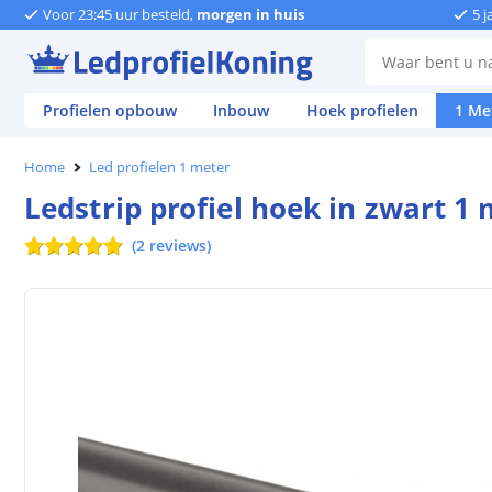
Voor 23:45 uur besteld,
morgen in huis
5 j
Profielen opbouw
Inbouw
Hoek profielen
1 Me
Home
Led profielen 1 meter
Ledstrip profiel hoek in zwart 1 
(
2
reviews
)