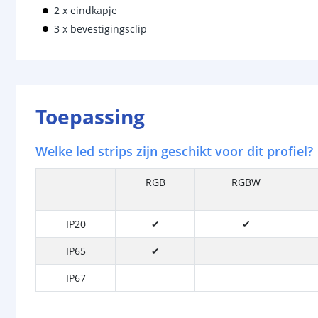
2 x eindkapje
3 x bevestigingsclip
Toepassing
Welke led strips zijn geschikt voor dit profiel?
RGB
RGBW
IP20
✔
✔
IP65
✔
IP67