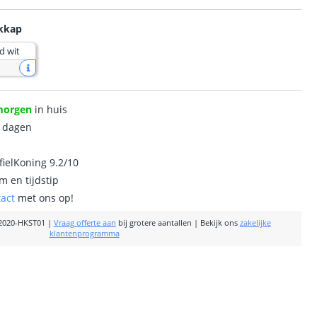
ekkap
d wit
morgen
in huis
0 dagen
ielKoning 9.2/10
m en tijdstip
tact
met ons op!
2020-HKST01
|
Vraag offerte aan
bij grotere aantallen
|
Bekijk ons
zakelijke
klantenprogramma