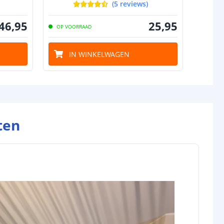
(
5
reviews
)
46
,
95
25
,
95
OP VOORRAAD
IN WINKELWAGEN
ten