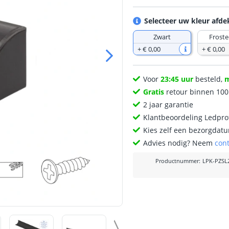
Selecteer uw kleur afd
Zwart
Froste
+
€ 0
,
00
+
€ 0
,
00
Voor
23:45 uur
besteld,
Gratis
retour binnen 10
2 jaar garantie
Klantbeoordeling Ledprof
Kies zelf een bezorgdatu
Advies nodig? Neem
con
Productnummer
:
LPK-PZSL