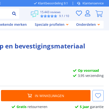
E
Klantbeoordeling 9.1
Klantenservice
15.443 reviews
9.1
/ 10
 bekende merken
Speciale profielen
Onderdelen
kap en bevestigingsmateriaal
Op voorraad
3,
95
verzending
IN WINKELWAGEN
Gratis
retourneren
5 jaar
garantie