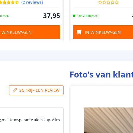
(
2
reviews
)
37
,
95
RRAAD
OP VOORRAAD
N WINKELWAGEN
IN WINKELWAGEN
Foto's van klan
SCHRIJF EEN REVIEW
ng met transparante afdekkap. Alles