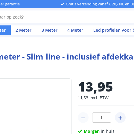
aar garantie
Gratis verzending vanaf € 20,- NL en B
ter
2 Meter
3 Meter
4 Meter
Led profielen voor
meter - Slim line - inclusief afdek
13
,
95
11
,
53
excl.
BTW
Morgen
in huis