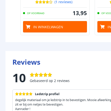
(
1
reviews
)
13
,
95
OP VOORRAAD
OP VOO
IN WINKELWAGEN
I
Reviews
10
Gebaseerd op
2
reviews
Ledstrip profiel
degelijk materiaal om je ledstrip in te bevestigen. Mooie afwerki
zit er bij om netjes te bevestigen.
Aanrader !