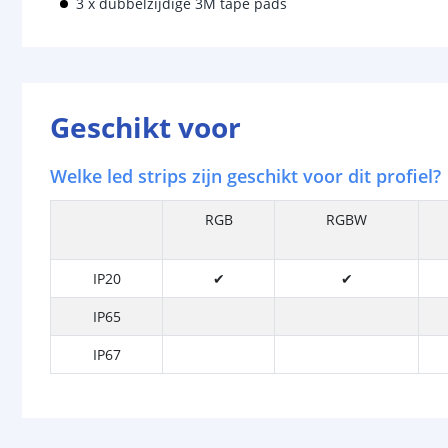
3 x dubbelzijdige 3M tape pads
Geschikt voor
Welke led strips zijn geschikt voor dit profiel?
RGB
RGBW
IP20
✔
✔
IP65
IP67