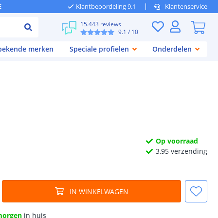
E
Klantbeoordeling 9.1
Klantenservice
15.443 reviews
9.1
/ 10
 bekende merken
Speciale profielen
Onderdelen
Op voorraad
3,
95
verzending
IN WINKELWAGEN
morgen
in huis