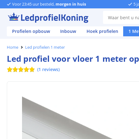
Voor 23:45 uur besteld,
morgen in huis
5 j
Profielen opbouw
Inbouw
Hoek profielen
1 Me
Home
Led profielen 1 meter
Led profiel voor vloer 1 meter 
(
1
reviews
)