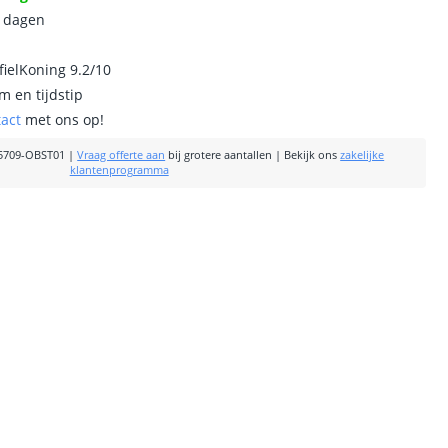
0 dagen
ielKoning 9.2/10
m en tijdstip
tact
met ons op!
5709-OBST01
|
Vraag offerte aan
bij grotere aantallen
|
Bekijk ons
zakelijke
klantenprogramma