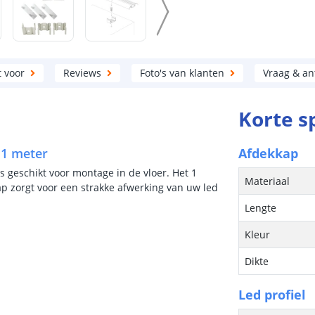
t voor
Reviews
Foto's van klanten
Vraag & a
Korte s
– 1 meter
Afdekkap
is geschikt voor montage in de vloer. Het 1
Materiaal
p zorgt voor een strakke afwerking van uw led
Lengte
Kleur
Dikte
Led profiel