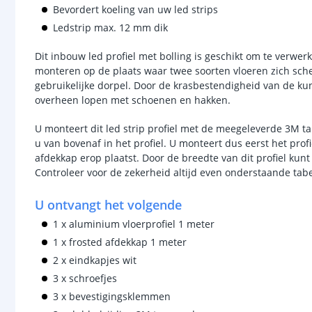
Bevordert koeling van uw led strips
Ledstrip max. 12 mm dik
Dit inbouw led profiel met bolling is geschikt om te verwer
monteren op de plaats waar twee soorten vloeren zich sch
gebruikelijke dorpel. Door de krasbestendigheid van de ku
overheen lopen met schoenen en hakken.
U monteert dit led strip profiel met de meegeleverde 3M ta
u van bovenaf in het profiel. U monteert dus eerst het prof
afdekkap erop plaatst. Door de breedte van dit profiel kunt 
Controleer voor de zekerheid altijd even onderstaande tabe
U ontvangt het volgende
1 x aluminium vloerprofiel 1 meter
1 x frosted afdekkap 1 meter
2 x eindkapjes wit
3 x schroefjes
3 x bevestigingsklemmen