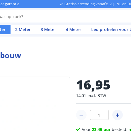
aar garantie
Gratis verzending vanaf € 20,- NL en B
ter
2 Meter
3 Meter
4 Meter
Led profielen voor
opbouw
16
,
95
14
,
01
excl.
BTW
Voor
23:45 uur
besteld,