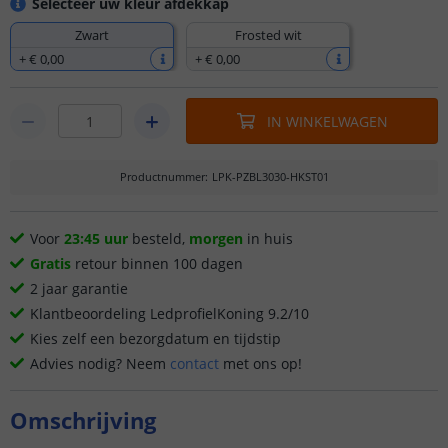
Selecteer uw kleur afdekkap
Zwart
Frosted wit
+
€ 0
,
00
+
€ 0
,
00
IN WINKELWAGEN
Productnummer
:
LPK-PZBL3030-HKST01
Voor
23:45 uur
besteld,
morgen
in huis
Gratis
retour binnen 100 dagen
2 jaar garantie
Klantbeoordeling LedprofielKoning 9.2/10
Kies zelf een bezorgdatum en tijdstip
Advies nodig? Neem
contact
met ons op!
Omschrijving