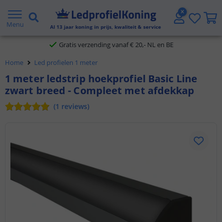
5 jaar garantie
Menu
Al
13
jaar koning in prijs, kwaliteit & service
Gratis verzending vanaf € 20,- NL en BE
Home
Led profielen 1 meter
Klantbeoordeling 9.1
1 meter ledstrip hoekprofiel Basic Line
zwart breed - Compleet met afdekkap
Voor 23:45 uur besteld,
morgen in huis
(
1
reviews
)