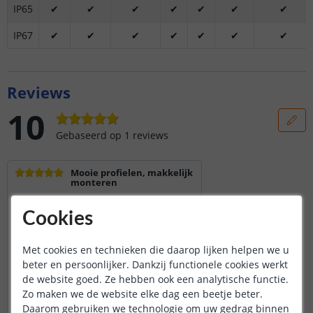
IP65
✔
✔
✔
✔
✔
✔
✔
IP67
✔
✔
✔
✔
✔
✔
✔
Reviews
10
Gebaseerd op
1
reviews
Mooie profielen, makkelijk
monteren
Deze profielen besteld om in de keuken
ledtrips te monteren.
Cookies
Snel geleverd, en absoluut mooie
profielen, makkelijk te monteren. Wat ik
wel jammer vond dat kabel doorvoer gat
Met cookies en technieken die daarop lijken helpen we u
wel heel klein was. Voor de ikea smart
beter en persoonlijker. Dankzij functionele cookies werkt
lestrip moest ik 1 afdichting wel bewerken.
de website goed. Ze hebben ook een analytische functie.
Maar dat mocht de pret niet drukken. Zeer
Zo maken we de website elke dag een beetje beter.
tevreden mee
Daarom gebruiken we technologie om uw gedrag binnen