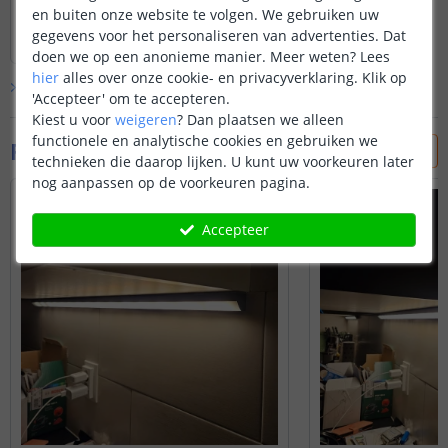
en buiten onze website te volgen. We gebruiken uw
Lees hele review
gegevens voor het personaliseren van advertenties. Dat
Johan van den brink
|
29 mei 2025
doen we op een anonieme manier.
Meer weten?
Lees
hier
alles over onze cookie- en privacyverklaring. Klik op
Bekijk alle
1
reviews
'Accepteer' om te accepteren.
Kiest u voor
weigeren
?
Dan plaatsen we alleen
functionele en analytische cookies en gebruiken we
Foto's van klanten
technieken die daarop lijken. U kunt uw voorkeuren later
nog aanpassen op de voorkeuren pagina.
Accepteer