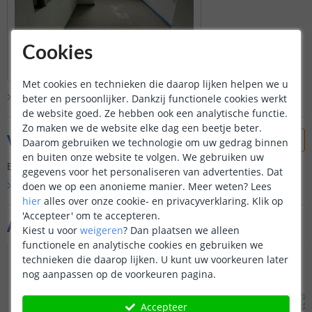
Cookies
Met cookies en technieken die daarop lijken helpen we u
Bekijk alle
klantfoto’s
beter en persoonlijker. Dankzij functionele cookies werkt
de website goed. Ze hebben ook een analytische functie.
Zo maken we de website elke dag een beetje beter.
Vraag & antwoord
Daarom gebruiken we technologie om uw gedrag binnen
en buiten onze website te volgen. We gebruiken uw
Er is nog geen vraag gesteld over dit product.
gegevens voor het personaliseren van advertenties. Dat
doen we op een anonieme manier.
Meer weten?
Lees
Bekijk alle
Vraag & antwoord
hier
alles over onze cookie- en privacyverklaring. Klik op
'Accepteer' om te accepteren.
Aanvullende producten
Kiest u voor
weigeren
?
Dan plaatsen we alleen
functionele en analytische cookies en gebruiken we
technieken die daarop lijken. U kunt uw voorkeuren later
nog aanpassen op de voorkeuren pagina.
Accepteer