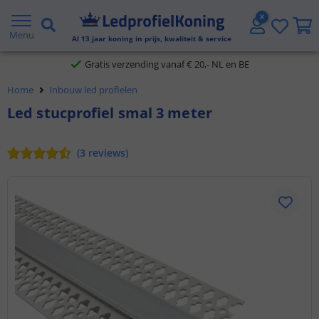
5 jaar garantie
Menu
Al
13
jaar koning in prijs, kwaliteit & service
Gratis verzending vanaf € 20,- NL en BE
Home
Inbouw led profielen
Klantbeoordeling 9.1
Led stucprofiel smal 3 meter
Voor 23:45 uur besteld,
morgen in huis
(
3
reviews
)