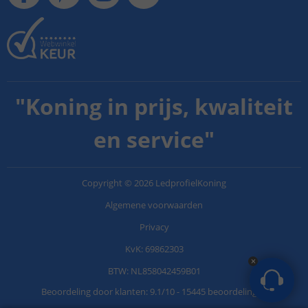
"
Koning in prijs, kwaliteit
en service
"
Copyright
©
2026
LedprofielKoning
Algemene voorwaarden
Privacy
KvK: 69862303
BTW: NL858042459B01
Beoordeling door klanten:
9.1
/
10
-
15445 beoordelingen