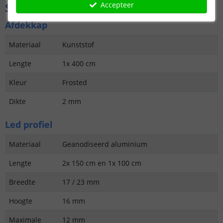
Accepteer
Specificaties
Afdekkap
Materiaal
Kunststof
Lengte
1x 400 cm
Kleur
Frosted
Dikte
2 mm
Led profiel
Materiaal
Geanodiseerd aluminium
Lengte
2x 150 cm en 1x 100 cm
Breedte
17 / 23 mm
Hoogte
16 mm
Maximale
12 mm