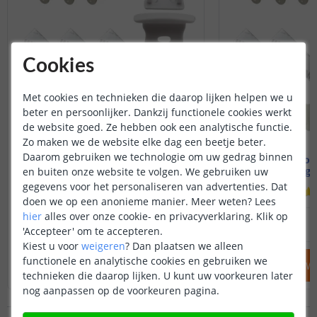
Cookies
Met cookies en technieken die daarop lijken helpen we u
beter en persoonlijker. Dankzij functionele cookies werkt
de website goed. Ze hebben ook een analytische functie.
Zo maken we de website elke dag een beetje beter.
Daarom gebruiken we technologie om uw gedrag binnen
Accessoires voor profiel inbouw
Accessoires voo
hoog 15 mm
hoog 
en buiten onze website te volgen. We gebruiken uw
gegevens voor het personaliseren van advertenties. Dat
(
1
reviews
)
doen we op een anonieme manier.
Meer weten?
Lees
hier
alles over onze cookie- en privacyverklaring. Klik op
3
,
95
OP VOORRAAD
OP VOORRAAD
'Accepteer' om te accepteren.
Kiest u voor
weigeren
?
Dan plaatsen we alleen
functionele en analytische cookies en gebruiken we
IN WINKELWAGEN
IN WINKELW
technieken die daarop lijken. U kunt uw voorkeuren later
nog aanpassen op de voorkeuren pagina.