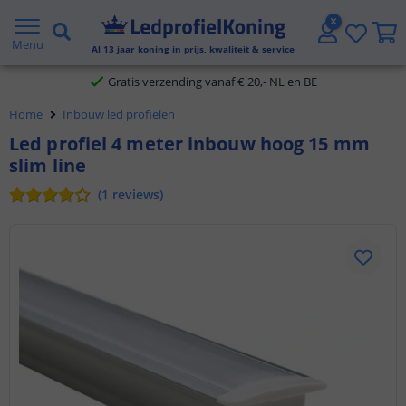
5 jaar garantie
Menu
Al
13
jaar koning in prijs, kwaliteit & service
Gratis verzending vanaf € 20,- NL en BE
Home
Inbouw led profielen
Klantbeoordeling 9.1
Led profiel 4 meter inbouw hoog 15 mm
slim line
Voor 23:45 uur besteld,
morgen in huis
(
1
reviews
)