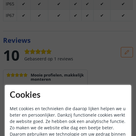
IP65
✔
✔
✔
✔
✔
✔
✔
IP67
✔
✔
✔
✔
✔
✔
✔
Reviews
10
Gebaseerd op
1
reviews
Mooie profielen, makkelijk
monteren
Deze profielen besteld om in de keuken
ledtrips te monteren.
Cookies
Snel geleverd, en absoluut mooie
profielen, makkelijk te monteren. Wat ik
wel jammer vond dat kabel doorvoer gat
Met cookies en technieken die daarop lijken helpen we u
wel heel klein was. Voor de ikea smart
beter en persoonlijker. Dankzij functionele cookies werkt
lestrip moest ik 1 afdichting wel bewerken.
de website goed. Ze hebben ook een analytische functie.
Maar dat mocht de pret niet drukken. Zeer
Zo maken we de website elke dag een beetje beter.
tevreden mee
Daarom gebruiken we technologie om uw gedrag binnen