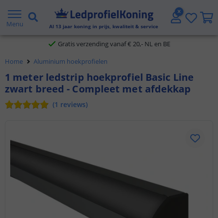
5 jaar garantie
Menu
Al
13
jaar koning in prijs, kwaliteit & service
Gratis verzending vanaf € 20,- NL en BE
Home
Aluminium hoekprofielen
Klantbeoordeling 9.1
1 meter ledstrip hoekprofiel Basic Line
zwart breed - Compleet met afdekkap
Voor 23:45 uur besteld,
morgen in huis
(
1
reviews
)