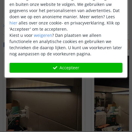
en buiten onze website te volgen. We gebruiken uw
Lees hele review
gegevens voor het personaliseren van advertenties. Dat
Johan van den brink
|
29 mei 2025
doen we op een anonieme manier.
Meer weten?
Lees
hier
alles over onze cookie- en privacyverklaring. Klik op
Bekijk alle
1
reviews
'Accepteer' om te accepteren.
Kiest u voor
weigeren
?
Dan plaatsen we alleen
functionele en analytische cookies en gebruiken we
Foto's van klanten
technieken die daarop lijken. U kunt uw voorkeuren later
nog aanpassen op de voorkeuren pagina.
Accepteer