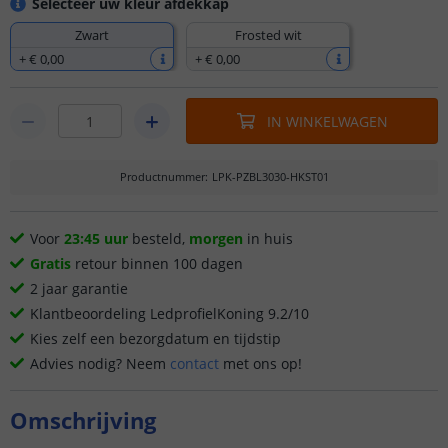
Selecteer uw kleur afdekkap
Zwart
Frosted wit
+
€ 0
,
00
+
€ 0
,
00
IN WINKELWAGEN
Productnummer
:
LPK-PZBL3030-HKST01
Voor
23:45 uur
besteld,
morgen
in huis
Gratis
retour binnen 100 dagen
2 jaar garantie
Klantbeoordeling LedprofielKoning 9.2/10
Kies zelf een bezorgdatum en tijdstip
Advies nodig? Neem
contact
met ons op!
Omschrijving